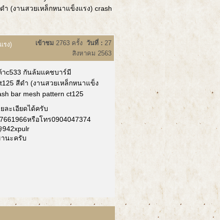
สีดำ (งานสวยเหล็กหนาแข็งแรง) crash
เข้าชม
2763 ครั้ง
วันที่ :
27
แรง)
สิงหาคม 2563
ค้าc533 กันล้มแคชบาร์มี
t125 สีดำ (งานสวยเหล็กหนาแข็ง
ash bar mesh pattern ct125
ายละเอียดได้ครับ
7661966หรือโทร0904047374
 @942xpulr
ขานะครับ