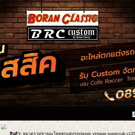
หมวดรวมขายอะไหล่ตกแต่งรถclassic vintage supercub c1
สินค้า
>