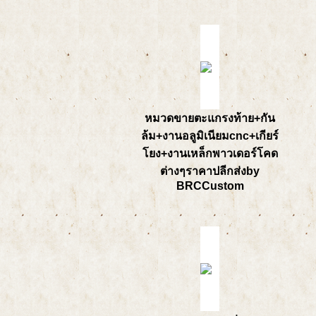
หมวดขายตะแกรงท้าย+กัน
ล้ม+งานอลูมิเนียมcnc+เกียร์
โยง+งานเหล็กพาวเดอร์โคด
ต่างๆราคาปลีกส่งby
BRCCustom