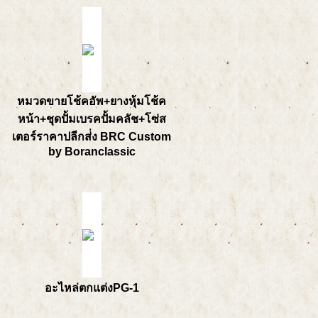
หมวดขายโช้คอัพ+ยางหุ้มโช้ค
หน้า+ชุดปั้มเบรคปั้มคลัช+โซ่ส
เตอร์ราคาปลีกส่่ง BRC Custom
by Boranclassic
อะไหล่ตกแต่งPG-1