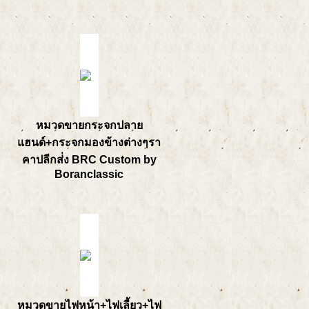
หมวดขายกระจกปลาย
แฮนด์+กระจกมองข้างต่างๆรา
คาปลีกส่่ง BRC Custom by
Boranclassic
หมวดขายไฟหน้า+ไฟเลี้ยว+ไฟ