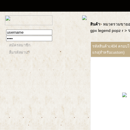
หมวดรวมขายอะ
สินค้า
>
gpx legend popz r
> 
สมัครสมาชิก
รหัสสินค้าc404 ครอบโ
ลืมรหัสผ่าน?
แรง(สำหรับcustom)