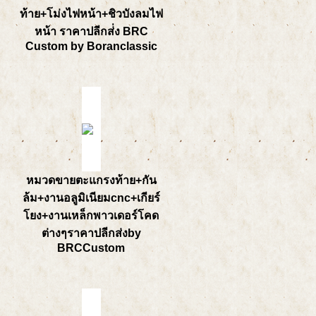
ท้าย+โม่งไฟหน้า+ชิวบังลมไฟ
หน้า ราคาปลีกส่่ง BRC
Custom by Boranclassic
หมวดขายตะแกรงท้าย+กัน
ล้ม+งานอลูมิเนียมcnc+เกียร์
โยง+งานเหล็กพาวเดอร์โคด
ต่างๆราคาปลีกส่งby
BRCCustom