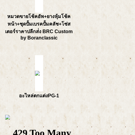
หมวดขายโช้คอัพ+ยางหุ้มโช้ค
หน้า+ชุดปั้มเบรคปั้มคลัช+โซ่ส
เตอร์ราคาปลีกส่่ง BRC Custom
by Boranclassic
อะไหล่ตกแต่งPG-1