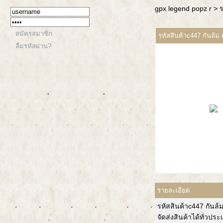
gpx legend popz r
> ร
สมัครสมาชิก
รหัสสินค้าc447 กันล้ม 
ลืมรหัสผ่าน?
รายละเอียด
รหัสสินค้าc447 กันล
จัดส่งสินค้าได้ทั่วป