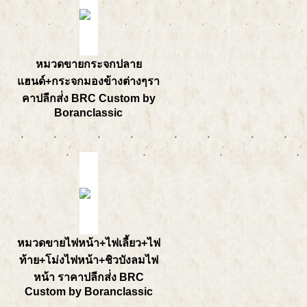
หมวดขายกระจกปลาย
แฮนด์+กระจกมองข้างต่างๆรา
คาปลีกส่่ง BRC Custom by
Boranclassic
หมวดขายไฟหน้า+ไฟเลี้ยว+ไฟ
ท้าย+โม่งไฟหน้า+ชิวบังลมไฟ
หน้า ราคาปลีกส่่ง BRC
Custom by Boranclassic