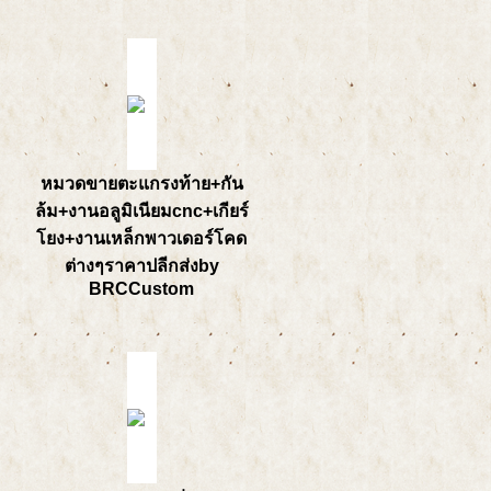
หมวดขายตะแกรงท้าย+กัน
ล้ม+งานอลูมิเนียมcnc+เกียร์
โยง+งานเหล็กพาวเดอร์โคด
ต่างๆราคาปลีกส่งby
BRCCustom