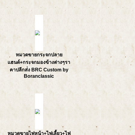
หมวดขายกระจกปลาย
แฮนด์+กระจกมองข้างต่างๆรา
คาปลีกส่่ง BRC Custom by
Boranclassic
หมวดขายไฟหน้า+ไฟเลี้ยว+ไฟ