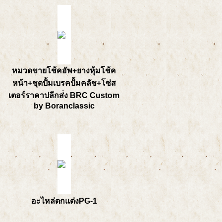
หมวดขายโช้คอัพ+ยางหุ้มโช้ค
หน้า+ชุดปั้มเบรคปั้มคลัช+โซ่ส
เตอร์ราคาปลีกส่่ง BRC Custom
by Boranclassic
อะไหล่ตกแต่งPG-1