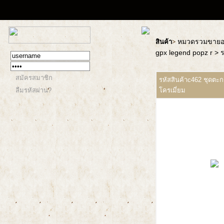
หมวดรวมขายอะ
สินค้า
>
gpx legend popz r
> 
สมัครสมาชิก
รหัสสินค้าc462 ชุดตะก
ลืมรหัสผ่าน?
โครเมี่ยม