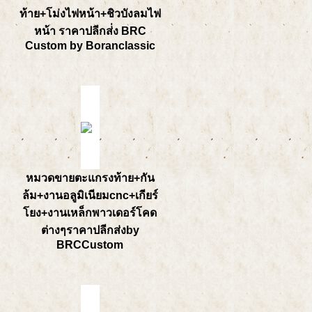
ท้าย+โม่งไฟหน้า+ชิวบังลมไฟ
หน้า ราคาปลีกส่่ง BRC
Custom by Boranclassic
หมวดขายตะแกรงท้าย+กัน
ล้ม+งานอลูมิเนียมcnc+เกียร์
โยง+งานเหล็กพาวเดอร์โคด
ต่างๆราคาปลีกส่งby
BRCCustom