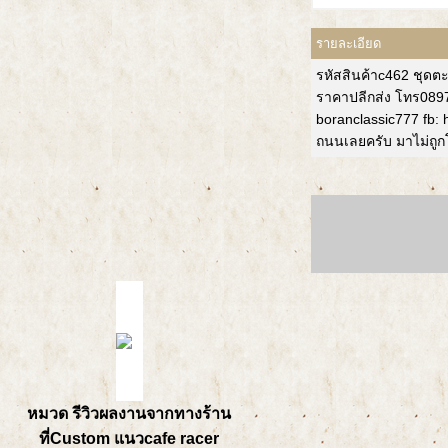
รายละเอียด
รหัสสินค้าc462 ชุดต
ราคาปลีกส่ง โทร08976
boranclassic777 fb:
ถนนเลยครับ มาไม่ถู
หมวด รีวิวผลงานจากทางร้าน
ที่Custom แนวcafe racer