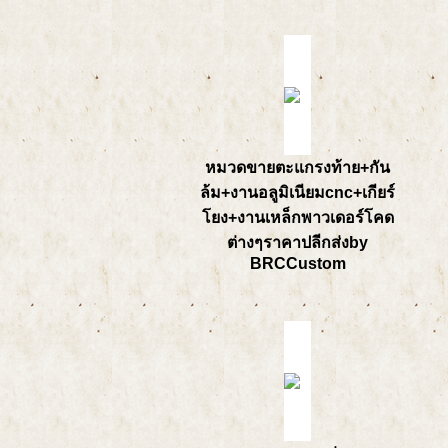
หมวดขายตะแกรงท้าย+กัน
ล้ม+งานอลูมิเนียมcnc+เกียร์
โยง+งานเหล็กพาวเดอร์โคด
ต่างๆราคาปลีกส่งby
BRCCustom