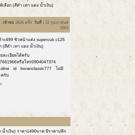
้เลือก (สีดำ เทา แดง น้ำเงิน)
เข้าชม
2626 ครั้ง
วันที่ :
22 กุมภาพันธ์
2563
ค้าc499 ชิวหน้าแต่ง supercub c125
อก (สีดำ เทา แดง น้ำเงิน)
ายละเอียดได้ครับ
7661966หรือโทร0904047374
างline id boranclassic777 ไม่มี
ครับ
ท
ดง น้ำเงิน) ราคา1490บาท มีราคาปลีก