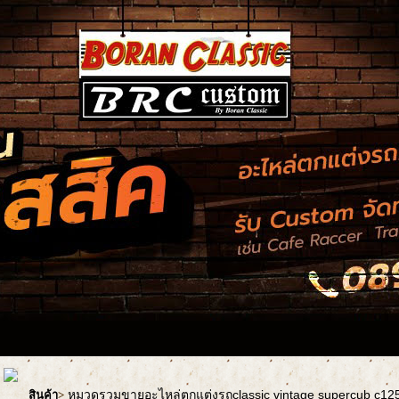
หมวดรวมขายอะไหล่ตกแต่งรถclassic vintage supercub c1
สินค้า
>