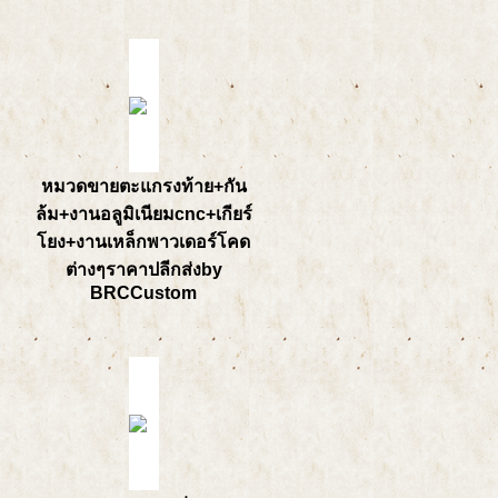
หมวดขายตะแกรงท้าย+กัน
ล้ม+งานอลูมิเนียมcnc+เกียร์
โยง+งานเหล็กพาวเดอร์โคด
ต่างๆราคาปลีกส่งby
BRCCustom