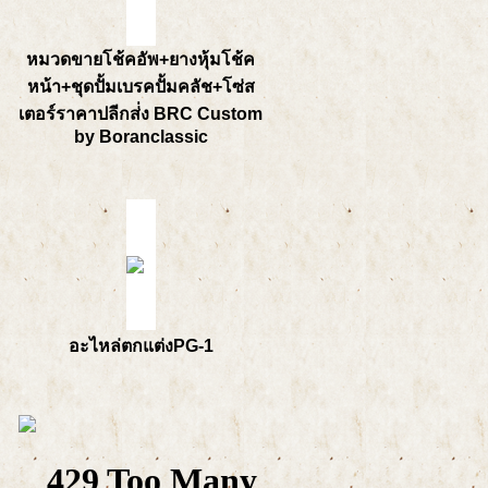
หมวดขายโช้คอัพ+ยางหุ้มโช้ค
หน้า+ชุดปั้มเบรคปั้มคลัช+โซ่ส
เตอร์ราคาปลีกส่่ง BRC Custom
by Boranclassic
อะไหล่ตกแต่งPG-1