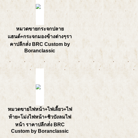
หมวดขายกระจกปลาย
แฮนด์+กระจกมองข้างต่างๆรา
คาปลีกส่่ง BRC Custom by
Boranclassic
หมวดขายไฟหน้า+ไฟเลี้ยว+ไฟ
ท้าย+โม่งไฟหน้า+ชิวบังลมไฟ
หน้า ราคาปลีกส่่ง BRC
Custom by Boranclassic