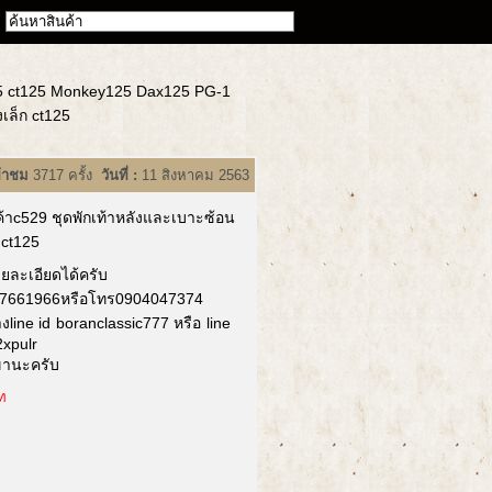
25 ct125 Monkey125 Dax125 PG-1
เล็ก ct125
ข้าชม
3717 ครั้ง
วันที่ :
11 สิงหาคม 2563
ค้าc529 ชุดพักเท้าหลังและเบาะซ้อน
 ct125
ายละเอียดได้ครับ
7661966หรือโทร0904047374
งline id boranclassic777 หรือ line
xpulr
ขานะครับ
ท