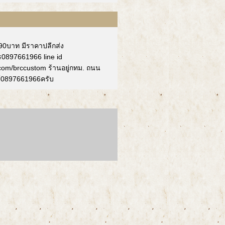
90บาท มีราคาปลีกส่ง
ร0897661966 line id
.com/brccustom ร้านอยู่กทม. ถนน
้0897661966ครับ