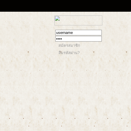
สมัครสมาชิก
ลืมรหัสผ่าน?