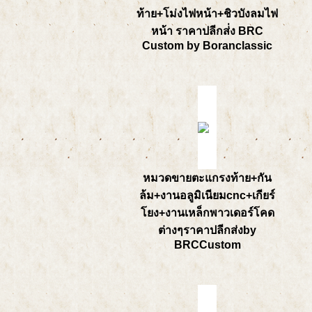
ท้าย+โม่งไฟหน้า+ชิวบังลมไฟ
หน้า ราคาปลีกส่่ง BRC
Custom by Boranclassic
หมวดขายตะแกรงท้าย+กัน
ล้ม+งานอลูมิเนียมcnc+เกียร์
โยง+งานเหล็กพาวเดอร์โคด
ต่างๆราคาปลีกส่งby
BRCCustom