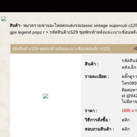
หมวดรวมขายอะไหล่ตกแต่งรถclassic vintage supercub c1
สินค้า
>
gpx legend popz r
> รหัสสินค้าc529 ชุดพักเท้าหลังและเบาะซ้อนหลัง
รหัสสินค้าc529 ชุดพักเท้าหลังและเบาะซ้อนหลังเล็ก ct125
เ
รหัสสิน
สินค้า :
หลังเล็ก
รายละเอียด :
คลิ๊กดูร
โทร089
ติดต่อทา
id @942
ไม่มีสา
ราคา :
1690 บา
วิธีการสั่งซื้อ :
คลิก
สอบถามสินค้า :
คลิก