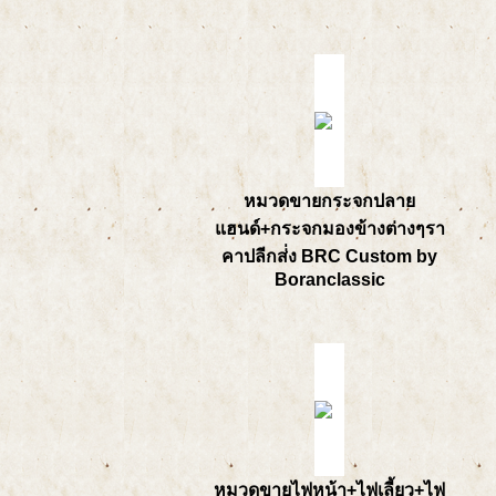
หมวดขายกระจกปลาย
แฮนด์+กระจกมองข้างต่างๆรา
คาปลีกส่่ง BRC Custom by
Boranclassic
หมวดขายไฟหน้า+ไฟเลี้ยว+ไฟ