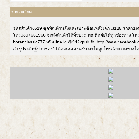
รายละเอียด
รหัสสินค้าc529 ชุดพักเท้าหลังและเบาะซ้อนหลังเล็ก ct125 ราคา16
โทร0897661966 จัดส่งสินค้าได้ทั่วประเทศ ติดต่อได้ทุกช่องทาง โท
boranclassic777 หรือ line id @942xpulr fb: http://www.facebook
สาธุประดิษฐ์ปากซอย11ติดถนนเลยครับ มาไม่ถูกโทรสอบถามทางได