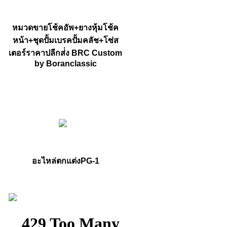
หมวดขายโช้คอัพ+ยางหุ้มโช้ค
หน้า+ชุดปั้มเบรคปั้มคลัช+โซ่ส
เตอร์ราคาปลีกส่่ง BRC Custom
by Boranclassic
อะไหล่ตกแต่งPG-1