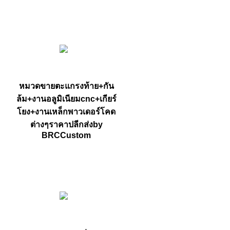
หมวดขายตะแกรงท้าย+กัน
ล้ม+งานอลูมิเนียมcnc+เกียร์
โยง+งานเหล็กพาวเดอร์โคด
ต่างๆราคาปลีกส่งby
BRCCustom