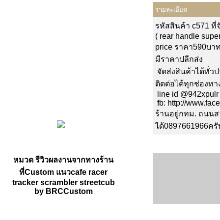
รายละเอียด
รหัสสินค้า
c571 ที
(
rear handle supe
price ราคา590บา
มีราคาปลีกส่ง
จัดส่งสินค้าได้ทั่
ติดต่อได้ทุกช่อง
line id @942xpulr
fb: http://www.fa
ร้านอยู่กทม. ถนน
ได้0897661966ครั
หมวด รีวิวผลงานจากทางร้าน
ที่Custom แนวcafe racer
tracker scrambler streetcub
by BRCCustom