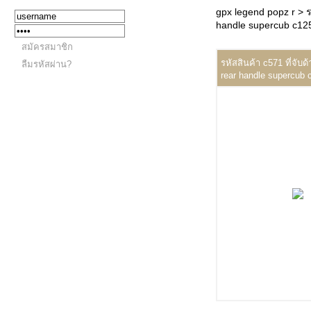
gpx legend popz r
> 
handle supercub c125
สมัครสมาชิก
รหัสสินค้า c571 ที่จับ
ลืมรหัสผ่าน?
rear handle supercub 