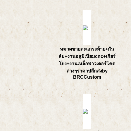
หมวดขายตะแกรงท้าย+กัน
ล้ม+งานอลูมิเนียมcnc+เกียร์
โยง+งานเหล็กพาวเดอร์โคด
ต่างๆราคาปลีกส่งby
BRCCustom