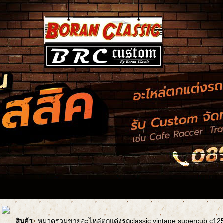
หมวดรวมขายอะไหล่ตกแต่งรถclassic vintage supercub c1
สินค้า
>