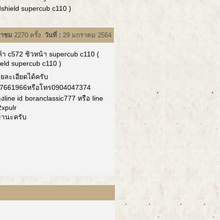
dshield supercub c110 )
้าชม
2270 ครั้ง
วันที่ :
29 มกราคม 2564
ค้า c572 ชิวหน้า supercub c110 (
eld supercub c110 )
ายละเอียดได้ครับ
7661966หรือโทร0904047374
งline id boranclassic777 หรือ line
xpulr
ขานะครับ