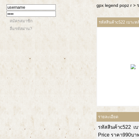
gpx legend popz r
> 
สมัครสมาชิก
รหัสสินค้าc522 เบาะหล
ลืมรหัสผ่าน?
รายละเอียด
รหัสสินค้าc522 เบ
Price ราคา990บา