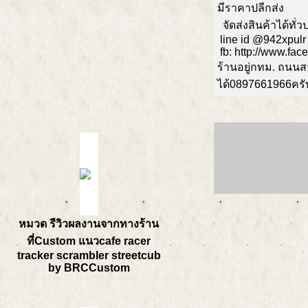
มีราคาปลีกส่ง
จัดส่งสินค้าได้ทั
line id @942xpulr
fb: http://www.fa
ร้านอยู่กทม. ถนน
ได้0897661966ครั
หมวด รีวิวผลงานจากทางร้าน
ที่Custom แนวcafe racer
tracker scrambler streetcub
by BRCCustom