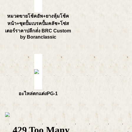
หมวดขายโช้คอัพ+ยางหุ้มโช้ค
หน้า+ชุดปั้มเบรคปั้มคลัช+โซ่ส
เตอร์ราคาปลีกส่่ง BRC Custom
by Boranclassic
อะไหล่ตกแต่งPG-1