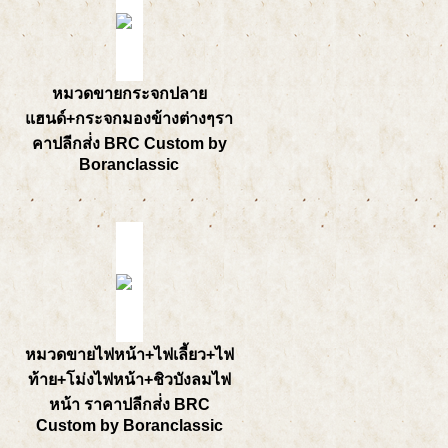
หมวดขายกระจกปลาย
แฮนด์+กระจกมองข้างต่างๆรา
คาปลีกส่่ง BRC Custom by
Boranclassic
หมวดขายไฟหน้า+ไฟเลี้ยว+ไฟ
ท้าย+โม่งไฟหน้า+ชิวบังลมไฟ
หน้า ราคาปลีกส่่ง BRC
Custom by Boranclassic