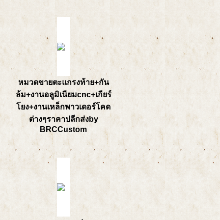
หมวดขายตะแกรงท้าย+กัน
ล้ม+งานอลูมิเนียมcnc+เกียร์
โยง+งานเหล็กพาวเดอร์โคด
ต่างๆราคาปลีกส่งby
BRCCustom