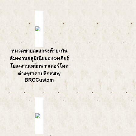
หมวดขายตะแกรงท้าย+กัน
ล้ม+งานอลูมิเนียมcnc+เกียร์
โยง+งานเหล็กพาวเดอร์โคด
ต่างๆราคาปลีกส่งby
BRCCustom