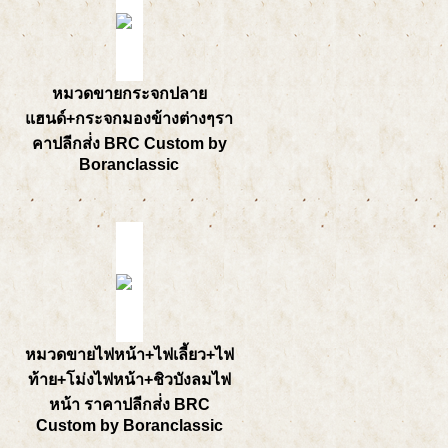
หมวดขายกระจกปลาย
แฮนด์+กระจกมองข้างต่างๆรา
คาปลีกส่่ง BRC Custom by
Boranclassic
หมวดขายไฟหน้า+ไฟเลี้ยว+ไฟ
ท้าย+โม่งไฟหน้า+ชิวบังลมไฟ
หน้า ราคาปลีกส่่ง BRC
Custom by Boranclassic