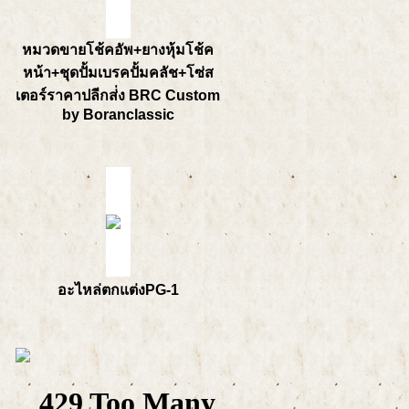
หมวดขายโช้คอัพ+ยางหุ้มโช้ค
หน้า+ชุดปั้มเบรคปั้มคลัช+โซ่ส
เตอร์ราคาปลีกส่่ง BRC Custom
by Boranclassic
อะไหล่ตกแต่งPG-1