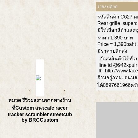
รายละเอียด
รหัสสินค้า C627
ต
Rear grille
superc
มีให้เลือกสีดำและช
ราคา 1,390 บาท
Price = 1,390baht
มีราคาปลีกส่ง
จัดส่งสินค้าได้ทั
line id @942xpulr
fb: http://www.fa
ร้านอยู่กทม. ถนน
ได้0897661966ครั
หมวด รีวิวผลงานจากทางร้าน
ที่Custom แนวcafe racer
tracker scrambler streetcub
by BRCCustom