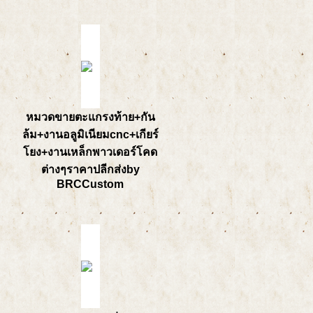
หมวดขายตะแกรงท้าย+กัน
ล้ม+งานอลูมิเนียมcnc+เกียร์
โยง+งานเหล็กพาวเดอร์โคด
ต่างๆราคาปลีกส่งby
BRCCustom