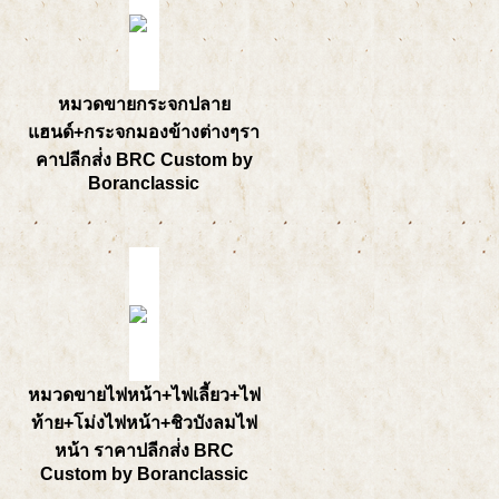
หมวดขายกระจกปลาย
แฮนด์+กระจกมองข้างต่างๆรา
คาปลีกส่่ง BRC Custom by
Boranclassic
หมวดขายไฟหน้า+ไฟเลี้ยว+ไฟ
ท้าย+โม่งไฟหน้า+ชิวบังลมไฟ
หน้า ราคาปลีกส่่ง BRC
Custom by Boranclassic