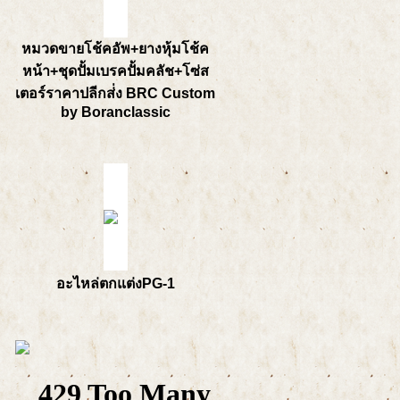
หมวดขายโช้คอัพ+ยางหุ้มโช้ค
หน้า+ชุดปั้มเบรคปั้มคลัช+โซ่ส
เตอร์ราคาปลีกส่่ง BRC Custom
by Boranclassic
อะไหล่ตกแต่งPG-1