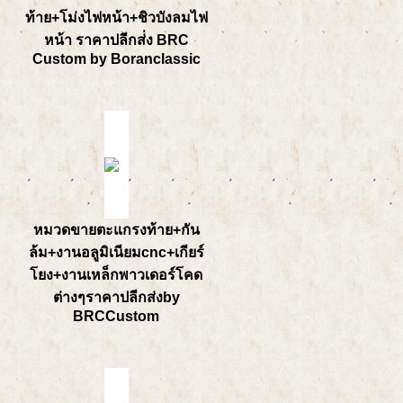
ท้าย+โม่งไฟหน้า+ชิวบังลมไฟ
หน้า ราคาปลีกส่่ง BRC
Custom by Boranclassic
หมวดขายตะแกรงท้าย+กัน
ล้ม+งานอลูมิเนียมcnc+เกียร์
โยง+งานเหล็กพาวเดอร์โคด
ต่างๆราคาปลีกส่งby
BRCCustom