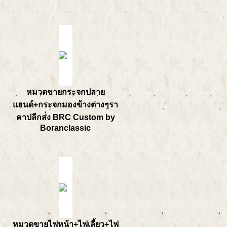
หมวดขายกระจกปลาย
แฮนด์+กระจกมองข้างต่างๆรา
คาปลีกส่่ง BRC Custom by
Boranclassic
หมวดขายไฟหน้า+ไฟเลี้ยว+ไฟ