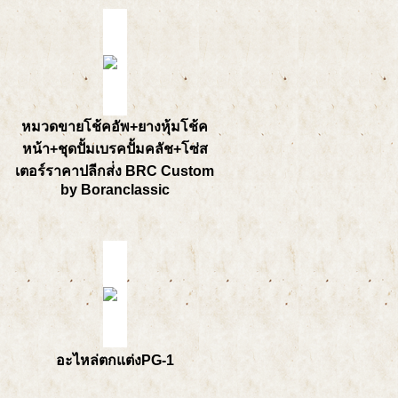
หมวดขายโช้คอัพ+ยางหุ้มโช้ค
หน้า+ชุดปั้มเบรคปั้มคลัช+โซ่ส
เตอร์ราคาปลีกส่่ง BRC Custom
by Boranclassic
อะไหล่ตกแต่งPG-1