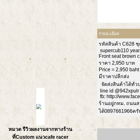
รายละเอียด
รหัสสินค้า C628 ช
supercub110 yea
Front seat brown c
ราคา 2,950 บาท
Price = 2,950 baht
มีราคาปลีกส่ง
จัดส่งสินค้าได้ทั
line id @942xpulr
fb: http://www.fa
ร้านอยู่กทม. ถนน
ได้0897661966ครั
หมวด รีวิวผลงานจากทางร้าน
ที่Custom แนวcafe racer