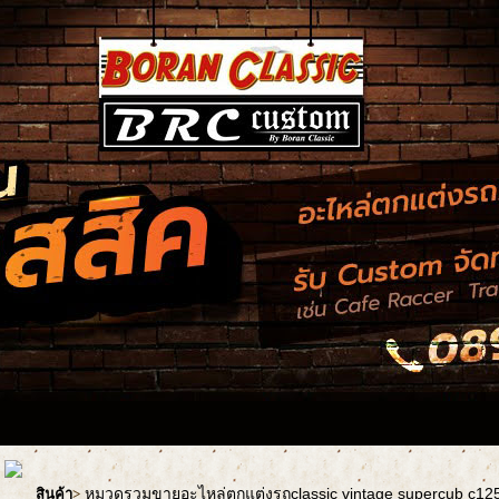
หมวดรวมขายอะไหล่ตกแต่งรถclassic vintage supercub c1
สินค้า
>