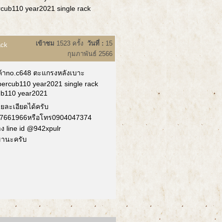
rcub110 year2021 single rack
เข้าชม
1523 ครั้ง
วันที่ :
15
ack
กุมภาพันธ์ 2566
ค้าno.c648 ตะแกรงหลังเบาะ
upercub110 year2021 single rack
ub110 year2021
ายละเอียดได้ครับ
7661966หรือโทร0904047374
าง line id @942xpulr
ขานะครับ