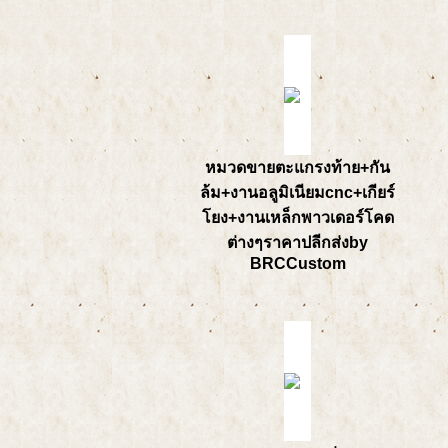
หมวดขายตะแกรงท้าย+กัน
ล้ม+งานอลูมิเนียมcnc+เกียร์
โยง+งานเหล็กพาวเดอร์โคด
ต่างๆราคาปลีกส่งby
BRCCustom