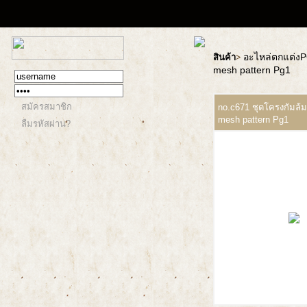
อะไหล่ตกแต่ง
สินค้า
>
mesh pattern Pg1
สมัครสมาชิก
no.c671 ชุดโครงกัมล้ม
mesh pattern Pg1
ลืมรหัสผ่าน?