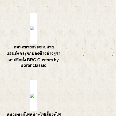
หมวดขายกระจกปลาย
แฮนด์+กระจกมองข้างต่างๆรา
คาปลีกส่่ง BRC Custom by
Boranclassic
หมวดขายไฟหน้า+ไฟเลี้ยว+ไฟ