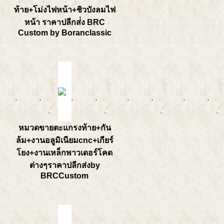
ท้าย+โม่งไฟหน้า+ชิวบังลมไฟ
หน้า ราคาปลีกส่่ง BRC
Custom by Boranclassic
หมวดขายตะแกรงท้าย+กัน
ล้ม+งานอลูมิเนียมcnc+เกียร์
โยง+งานเหล็กพาวเดอร์โคด
ต่างๆราคาปลีกส่งby
BRCCustom