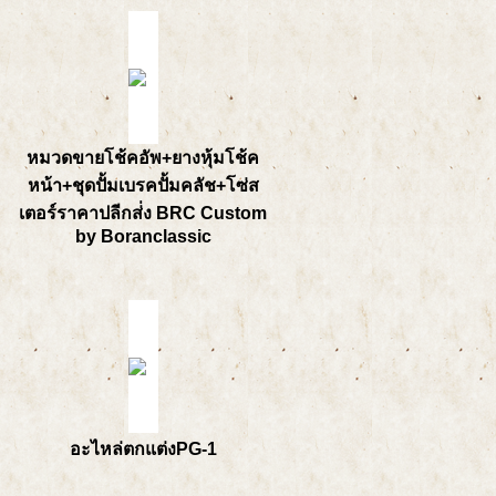
หมวดขายโช้คอัพ+ยางหุ้มโช้ค
หน้า+ชุดปั้มเบรคปั้มคลัช+โซ่ส
เตอร์ราคาปลีกส่่ง BRC Custom
by Boranclassic
อะไหล่ตกแต่งPG-1