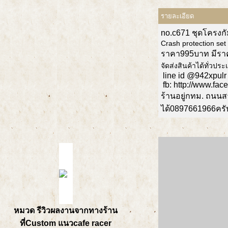
รายละเอียด
no.c671 ชุดโครงก
Crash protection set
ราคา995บาท มีราค
จัดส่งสินค้าได้ทั่วป
line id @942xpulr
fb: http://www.fa
ร้านอยู่กทม. ถนน
ได้0897661966ครั
หมวด รีวิวผลงานจากทางร้าน
ที่Custom แนวcafe racer